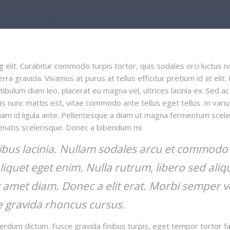
 elit. Curabitur commodo turpis tortor, quis sodales orci luctus 
a gravida. Vivamus at purus at tellus efficitur pretium id at elit. 
ibulum diam leo, placerat eu magna vel, ultrices lacinia ex. Sed ac
is nunc mattis est, vitae commodo ante tellus eget tellus. In varius 
liquam id ligula ante. Pellentesque a diam ut magna fermentum scel
nenatis scelerisque. Donec a bibendum mi.
us lacinia. Nullam sodales arcu et commodo co
liquet eget enim. Nulla rutrum, libero sed al
it amet diam. Donec a elit erat. Morbi semper ve
e gravida rhoncus cursus.
rdum dictum. Fusce gravida finibus turpis, eget tempor tortor facil