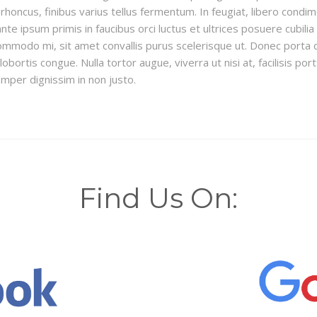
m rhoncus, finibus varius tellus fermentum. In feugiat, libero co
ante ipsum primis in faucibus orci luctus et ultrices posuere cubi
mmodo mi, sit amet convallis purus scelerisque ut. Donec porta du
bortis congue. Nulla tortor augue, viverra ut nisi at, facilisis po
emper dignissim in non justo.
Find Us On: