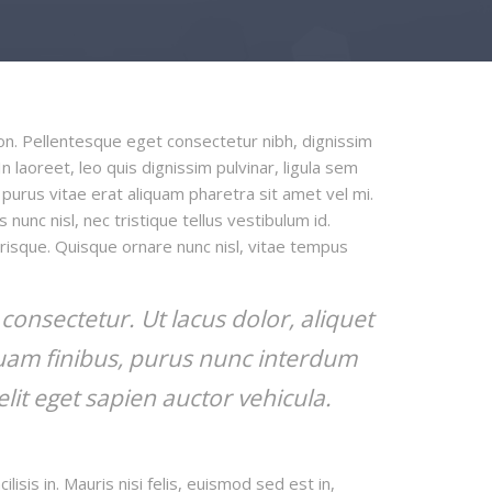
non. Pellentesque eget consectetur nibh, dignissim
In laoreet, leo quis dignissim pulvinar, ligula sem
 purus vitae erat aliquam pharetra sit amet vel mi.
nunc nisl, nec tristique tellus vestibulum id.
erisque. Quisque ornare nunc nisl, vitae tempus
nsectetur. Ut lacus dolor, aliquet
iquam finibus, purus nunc interdum
lit eget sapien auctor vehicula.
isis in. Mauris nisi felis, euismod sed est in,